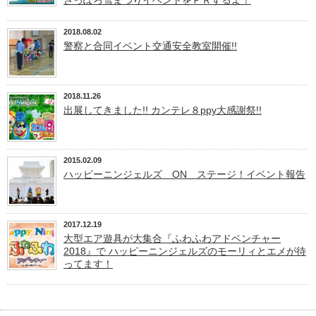
2018.08.02
警察と合同イベント交通安全教室開催!!
2018.11.26
出展してきました!! カンテレ８ppy大感謝祭!!
2015.02.09
ハッピーニンジェルズ ON ステージ！イベント報告
2017.12.19
大型エア遊具が大集合『ふわふわアドベンチャー
2018』で ハッピーニンジェルズのモーリィとエメが待
ってます！