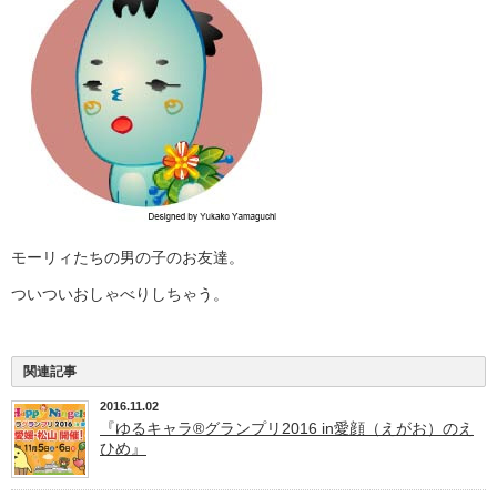
モーリィたちの男の子のお友達。
ついついおしゃべりしちゃう。
関連記事
2016.11.02
『ゆるキャラ®グランプリ2016 in愛顔（えがお）のえ
ひめ』