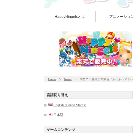
HappyNingelsとは
アニメーショ
Home
News
大型エア遊具が大集合『ふわふわアドベ
言語切り替え
English (United States)
日本語
ゲームコンテンツ