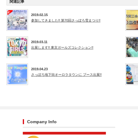
関連記事
2019.02.15
参加してきました!! 第70回さっぽろ雪まつり!!
2019.03.11
出展します!! 東京ガールズコレクション!!
2019.04.23
さっぽろ地下街オーロラタウンに ブース出展!!
Company Info