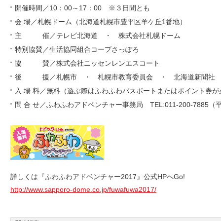
開催時間／10：00～17：00 ※３日間とも
会 場／札幌ドーム（北海道札幌市豊平区羊ケ丘1番地）
主 催／テレビ北海道 ・ 株式会社札幌ドーム
特別協賛／生活協同組合コープさっぽろ
協 賛／株式会社ニッセンレンエスコート
後 援／札幌市 ・ 札幌市教育委員会 ・ 北海道新聞社
入 場 料／無料（遊ぶ際はふわふわパスポートまたはポイント券が
問 合 せ／ふわふわアドベンチャー事務局 TEL:011-200-7885（平日
詳しくは『ふわふわアドベンチャー2017』公式HPへGo!
http://www.sapporo-dome.co.jp/fuwafuwa2017/