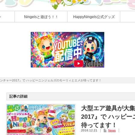
ン
Ningelsと遊ぼう！！
HappyNingels公式グッズ
ンチャー2017』で ハッピーニンジェルズのモーリィとエメが待ってます！
記事の詳細
大型エア遊具が大
2017』で ハッ
待ってます！
2016.12.21
News