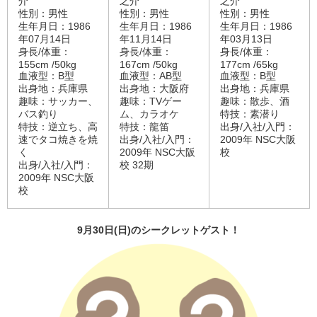
介
之介
之介
性別：男性
性別：男性
性別：男性
生年月日：1986
生年月日：1986
生年月日：1986
年07月14日
年11月14日
年03月13日
身長/体重：
身長/体重：
身長/体重：
155cm /50kg
167cm /50kg
177cm /65kg
血液型：B型
血液型：AB型
血液型：B型
出身地：兵庫県
出身地：大阪府
出身地：兵庫県
趣味：サッカー、
趣味：TVゲー
趣味：散歩、酒
バス釣り
ム、カラオケ
特技：素潜り
特技：逆立ち、高
特技：龍笛
出身/入社/入門：
速でタコ焼きを焼
出身/入社/入門：
2009年 NSC大阪
く
2009年 NSC大阪
校
出身/入社/入門：
校 32期
2009年 NSC大阪
校
9
月30
日(
日)
のシークレットゲスト！