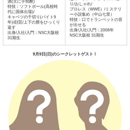
酒(主に芋焼酎)
り/おしゃれ/
特技：ソフトボール(高校時
プロレス（WWE）/ミステリ
代に国体出場)/
ー小説集め（中山七里）
キャベツの千切り(バイト9
特技：口でトランペットの音
年)/顔芸/上下の唇をひっくり
が出せる
返す
出身/入社/入門：2008年
出身/入社/入門：NSC大阪校
NSC大阪校 31期生
31期生
9
月9
日(
日)
のシークレットゲスト！