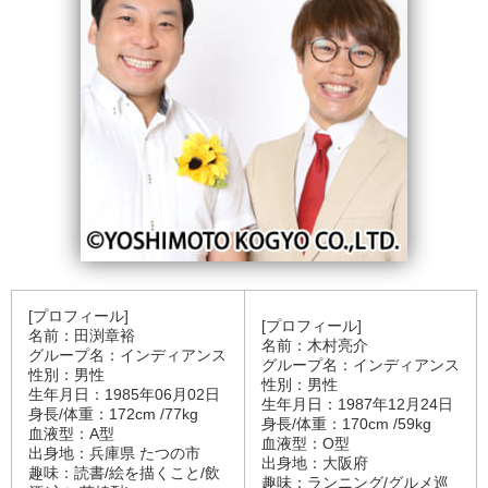
[プロフィール]
[プロフィール]
名前：田渕章裕
名前：木村亮介
グループ名：インディアンス
グループ名：インディアンス
性別：男性
性別：男性
生年月日：1985年06月02日
生年月日：1987年12月24日
身長/体重：172cm /77kg
身長/体重：170cm /59kg
血液型：A型
血液型：O型
出身地：兵庫県 たつの市
出身地：大阪府
趣味：読書/絵を描くこと/飲
趣味：ランニング/グルメ巡