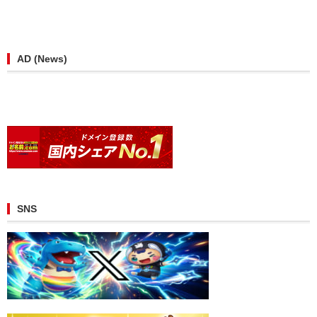
AD (News)
SNS