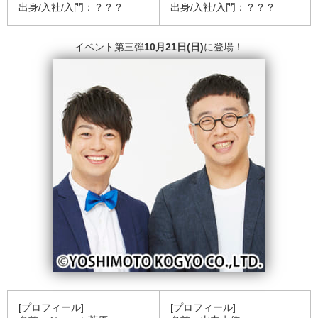
出身/入社/入門：？？？
出身/入社/入門：？？？
イベント第三弾
10
月21
日(
日)
に登場！
[プロフィール]
[プロフィール]