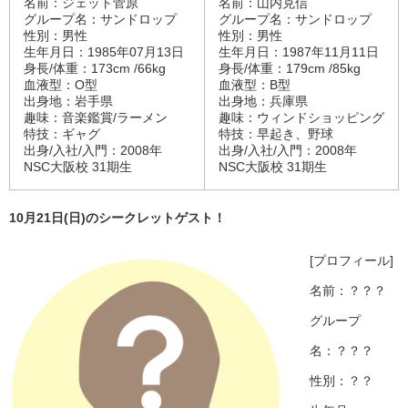
名前：ジェット菅原
名前：山内克信
グループ名：サンドロップ
グループ名：サンドロップ
性別：男性
性別：男性
生年月日：1985年07月13日
生年月日：1987年11月11日
身長/体重：173cm /66kg
身長/体重：179cm /85kg
血液型：O型
血液型：B型
出身地：岩手県
出身地：兵庫県
趣味：音楽鑑賞/ラーメン
趣味：ウィンドショッピング
特技：ギャグ
特技：早起き、野球
出身/入社/入門：2008年
出身/入社/入門：2008年
NSC大阪校 31期生
NSC大阪校 31期生
10
月21
日(
日)
のシークレットゲスト！
[プロフィール]
名前：？？？
グループ
名：？？？
性別：？？