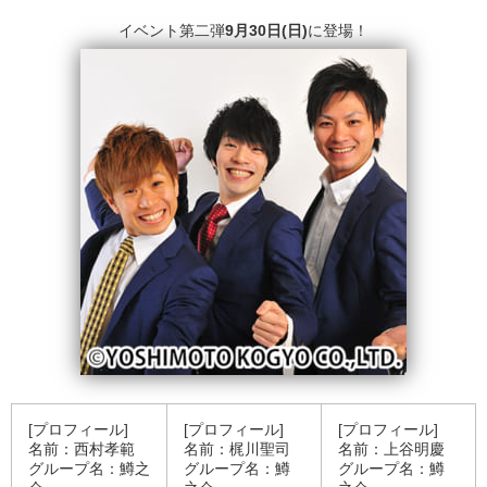
イベント第二弾
9
月30
日(
日)
に登場！
[プロフィール]
[プロフィール]
[プロフィール]
名前：西村孝範
名前：梶川聖司
名前：上谷明慶
グループ名：鱒之
グループ名：鱒
グループ名：鱒