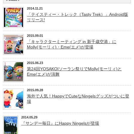
2014.11.21
「テイスティー・トレック（Tasty Trek）」Android版
リリース!
2015.09.01
「キャラクターミーティング in 新千歳空港」に
Molly(モーリィ)・Eme(エメ)が登場
2015.06.23
第24回YOSAKOIソーラン祭りでMolly(モーリィ)と
Eme(エメ)が演舞
2015.09.28
海外で人気！HappyでCuteなNingelsグッズがついに登
場
2014.05.29
『サンデー毎日』にHappy Ningelsが登場