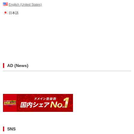
English (United States)
日本語
AD (News)
SNS