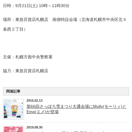
日時：
9
月
21
日
(
土
) 10
時～
11
時
30
分
場所：東急百貨店札幌店 南側特設会場（北海道札幌市中央区北４
条西２丁目）
主催：札幌方面中央警察署
協力：東急百貨店札幌店
関連記事
2015.02.13
第66回さっぽろ雪まつり大通会場にMolly(モーリィ)と
Eme(エメ)が登場
2019.08.30