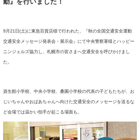
動』を行いました！
9
月
21
日
(
土
)
に東急百貨店様で行われた、『秋の全国交通安全運動
交通安全メッセージ発表会・展示会』にて中央警察署様とハッピー
ニンジェルズ協力し、札幌市の皆さまへ交通安全を呼びかけまし
た。
資生館小学校、中央小学校、桑園小学校の代表の子どもたちが、お
じいちゃんやおばあちゃんへ向けた交通安全のメッセージを送るな
ど会場では温かい拍手が起こる場面も。