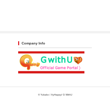
Company Info
© Yukako / AyHappy/ G WithU