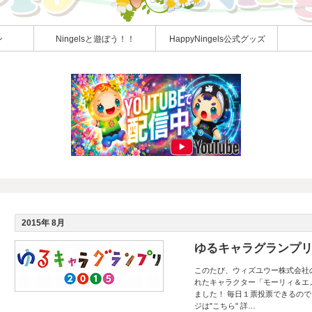
ン
Ningelsと遊ぼう！！
HappyNingels公式グッズ
2015年 8月
ゆるキャラグランプリ
このたび、ウィズユウー株式会社
れたキャラクター「モーリィ＆エ
ました！ 毎日１票投票できるの
ジは"こちら" 詳…